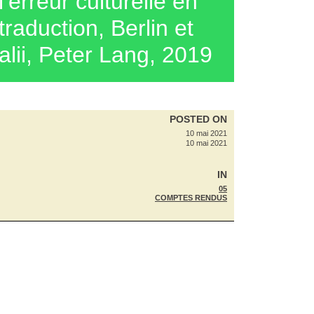
l’erreur culturelle en
traduction, Berlin et
alii, Peter Lang, 2019
POSTED ON
10 mai 2021
10 mai 2021
IN
05
COMPTES RENDUS