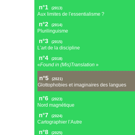
n°1
(2013)
Aux limites de l'essentialisme ?
n°2
(2014)
Plurilinguisme
n°3
(2015)
L'art de la discipline
n°4
(2018)
«
Found in (Mis)Translation
»
n°5
(2021)
Glottophobies et imaginaires des langues
n°6
(2023)
Nord magnétique
n°7
(2024)
Cartographier l’Autre
n°8
(2025)