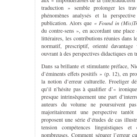
traduction » semble prolonger les t
phénomènes analysés et la perspective
publication. Alors que
«
Found in (Mis)T
du contre-sens », en accordant une place
littéraires, les contributions réunies dans
normatif, prescriptif, orienté davantage 
ouvrant à des perspectives didactiques en t
Dans sa brillante et stimulante préface, Ni
d’éminents effets positifs » (p. 12), en p
la notion d’erreur culturelle. Froeliger 
qu’il n’hésite pas à qualifier d’« ironiq
presque intrinsèquement une part d’interr
auteurs du volume ne poursuivent pas
majoritairement une perspective tantôt c
proposent une série d’études de cas illus
tension compétences linguistiques et 
nombreuses. Comment séparer l’erreur cul