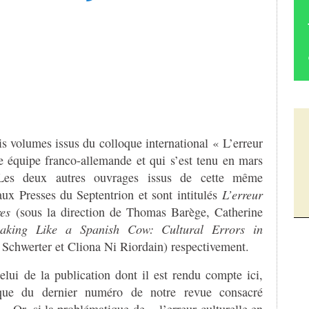
ois volumes issus du colloque international « L’erreur
ne équipe franco-allemande et qui s’est tenu en mars
 Les deux autres ouvrages issus de cette même
 aux Presses du Septentrion et sont intitulés
L’erreur
ires
(sous la direction de Thomas Barège, Catherine
eaking Like a Spanish Cow: Cultural Errors in
e Schwerter et Cliona Ni Riordain) respectivement.
elui de la publication dont il est rendu compte ici,
ique du dernier numéro de notre revue consacré
. Or, si la problématique de « l’erreur culturelle en