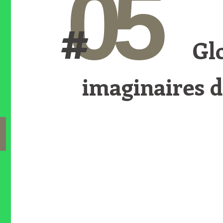
05
#
Gl
imaginaires d