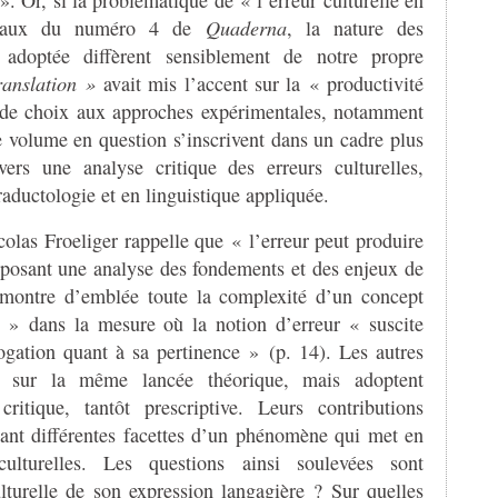
ravaux du numéro 4 de
Quaderna
, la nature des
 adoptée diffèrent sensiblement de notre propre
ranslation
»
avait mis l’accent sur la « productivité
 de choix aux approches expérimentales, notamment
 le volume en question s’inscrivent dans un cadre plus
vers une analyse critique des erreurs culturelles,
raductologie et en linguistique appliquée.
colas Froeliger rappelle que « l’erreur peut produire
roposant une analyse des fondements et des enjeux de
démontre d’emblée toute la complexité d’un concept
ue » dans la mesure où la notion d’erreur « suscite
ogation quant à sa pertinence » (p. 14). Les autres
 sur la même lancée théorique, mais adoptent
ritique, tantôt prescriptive. Leurs contributions
trant différentes facettes d’un phénomène qui met en
culturelles. Les questions ainsi soulevées sont
turelle de son expression langagière ? Sur quelles