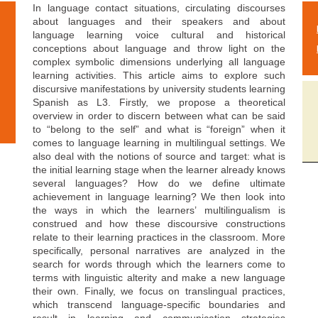
In language contact situations, circulating discourses
about languages and their speakers and about
language learning voice cultural and historical
conceptions about language and throw light on the
complex symbolic dimensions underlying all language
learning activities. This article aims to explore such
discursive manifestations by university students learning
Spanish as L3. Firstly, we propose a theoretical
overview in order to discern between what can be said
to “belong to the self” and what is “foreign” when it
comes to language learning in multilingual settings. We
also deal with the notions of source and target: what is
the initial learning stage when the learner already knows
several languages? How do we define ultimate
achievement in language learning? We then look into
the ways in which the learners’ multilingualism is
construed and how these discoursive constructions
relate to their learning practices in the classroom. More
specifically, personal narratives are analyzed in the
search for words through which the learners come to
terms with linguistic alterity and make a new language
their own. Finally, we focus on translingual practices,
which transcend language-specific boundaries and