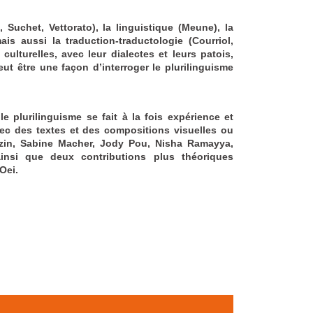
i, Suchet, Vettorato), la linguistique (Meune), la
is aussi la traduction-traductologie (Courriol,
culturelles, avec leur dialectes et leurs patois,
ut être une façon d’interroger le plurilinguisme
 le plurilinguisme se fait à la fois expérience et
ec des textes et des compositions visuelles ou
nzin, Sabine Macher, Jody Pou, Nisha Ramayya,
insi que deux contributions plus théoriques
Oei.