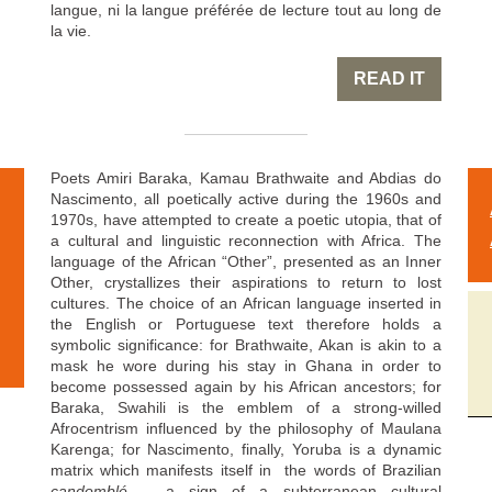
langue, ni la langue préférée de lecture tout au long de
la vie.
READ IT
Poets Amiri Baraka, Kamau Brathwaite and Abdias do
Nascimento, all poetically active during the 1960s and
1970s, have attempted to create a poetic utopia, that of
a cultural and linguistic reconnection with Africa. The
language of the African “Other”, presented as an Inner
Other, crystallizes their aspirations to return to lost
cultures. The choice of an African language inserted in
the English or Portuguese text therefore holds a
symbolic significance: for Brathwaite, Akan is akin to a
mask he wore during his stay in Ghana in order to
become possessed again by his African ancestors; for
Baraka, Swahili is the emblem of a strong-willed
Afrocentrism influenced by the philosophy of Maulana
Karenga; for Nascimento, finally, Yoruba is a dynamic
matrix which manifests itself in the words of Brazilian
candomblé
– a sign of a subterranean cultural