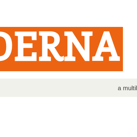
DERNA
a multi