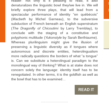
reader: not only is it pleasing to read, it also
denaturalizes the linguistic bowl they/we live in. We will
briefly explore three plays, that will lead from a
spectacular performance of identity “en québécois”
(
Macbeth
by Michel Garneau), to the subversive
subduction of French beneath an English superstratum
(
The Dragonfly of Chicoutimi
by Larry Tremblay), to
conclude with the staging of a constitutive and
polyphonic multitude (
Yukonstyle
by Sarah Berthiaume).
Whereas plurilinguism might give the illusion of
preserving a linguistic diversity as if tongues where
autonomous and discrete entities, heterolingualism
more radically questions the borders of what “a tongue”
is. Can we substitute a heterolingual paradigm to the
monolingual way of thinking? What is at stake does not
concern solely the language: identity itself has to be
renegotiated. In other terms, it is the goldfish as well as
the bowl that has to be examined…
READ IT