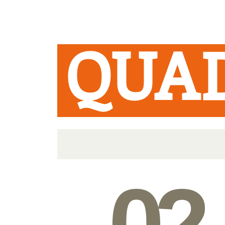
QUA
02