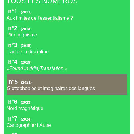
TOUS LES NUMÉROS
n°1
(2013)
Aux limites de l'essentialisme ?
n°2
(2014)
Plurilinguisme
n°3
(2015)
L'art de la discipline
n°4
(2018)
«
Found in (Mis)Translation
»
n°5
(2021)
Glottophobies et imaginaires des langues
n°6
(2023)
Nord magnétique
n°7
(2024)
Cartographier l’Autre