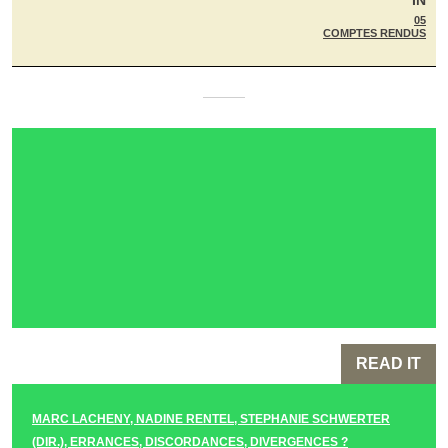
05
COMPTES RENDUS
READ IT
MARC LACHENY, NADINE RENTEL, STEPHANIE SCHWERTER
(DIR.), ERRANCES, DISCORDANCES, DIVERGENCES ?