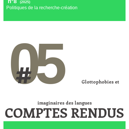
n°8
(2025)
Politiques de la recherche-création
05
#
Glottophobies et
imaginaires des langues
COMPTES RENDUS