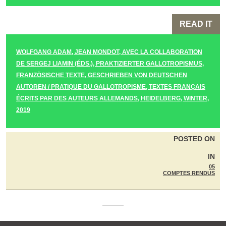
READ IT
WOLFGANG ADAM, JEAN MONDOT, AVEC LA COLLABORATION
DE SERGEJ LIAMIN (ÉDS.), PRAKTIZIERTER GALLOTROPISMUS,
FRANZÖSISCHE TEXTE, GESCHRIEBEN VON DEUTSCHEN
AUTOREN / PRATIQUE DU GALLOTROPISME, TEXTES FRANÇAIS
ÉCRITS PAR DES AUTEURS ALLEMANDS, HEIDELBERG, WINTER,
2019
POSTED ON
IN
05
COMPTES RENDUS