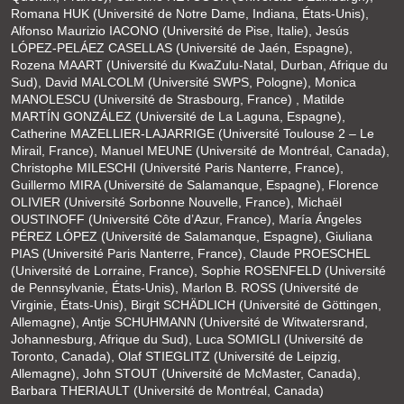
Romana HUK (Université de Notre Dame, Indiana, États-Unis),
Alfonso Maurizio IACONO (Université de Pise, Italie), Jesús
LÓPEZ-PELÁEZ CASELLAS (Université de Jaén, Espagne),
Rozena MAART (Université du KwaZulu-Natal, Durban, Afrique du
Sud), David MALCOLM (Université SWPS, Pologne), Monica
MANOLESCU (Université de Strasbourg, France) , Matilde
MARTÍN GONZÁLEZ (Université de La Laguna, Espagne),
Catherine MAZELLIER-LAJARRIGE (Université Toulouse 2 – Le
Mirail, France), Manuel MEUNE (Université de Montréal, Canada),
Christophe MILESCHI (Université Paris Nanterre, France),
Guillermo MIRA (Université de Salamanque, Espagne), Florence
OLIVIER (Université Sorbonne Nouvelle, France), Michaël
OUSTINOFF (Université Côte d’Azur, France), María Ángeles
PÉREZ LÓPEZ (Université de Salamanque, Espagne), Giuliana
PIAS (Université Paris Nanterre, France), Claude PROESCHEL
(Université de Lorraine, France), Sophie ROSENFELD (Université
de Pennsylvanie, États-Unis), Marlon B. ROSS (Université de
Virginie, États-Unis), Birgit SCHÄDLICH (Université de Göttingen,
Allemagne), Antje SCHUHMANN (Université de Witwatersrand,
Johannesburg, Afrique du Sud), Luca SOMIGLI (Université de
Toronto, Canada), Olaf STIEGLITZ (Université de Leipzig,
Allemagne), John STOUT (Université de McMaster, Canada),
Barbara THERIAULT (Université de Montréal, Canada)