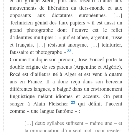
et du groupe Stern, puis des réseaux d’aide aux
mouvements de libération du tiers-monde et aux
opposants aux dictatures européennes. […]
Technicien génial des faux papiers » il est aussi un
grand photographe dont l’œuvre est le reflet
d’identités multiples : « juif et athée, argentin, russe
et français, […] résistant anonyme, […] teinturier,
faussaire et photographe »
.
22
Comme l’indique son prénom, José Youcef porte la
double origine de ses parents (Argentine et Algérie),
Rocé est d’ailleurs né à Alger et est venu à quatre
ans en France. Il a donc reçu dans son berceau
différentes langues, a baigné dans un environnement
linguistique mêlant idiomes et accents. On peut
songer à Alain Fleischer
qui définit l’accent
23
comme « une langue fantôme » :
[…] deux syllabes suffisent – même une – et
la prononciation d’un seul mot, pour révéler,