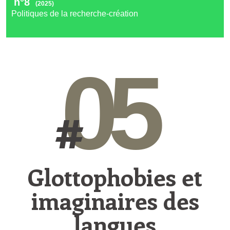
n°8
(2025)
Politiques de la recherche-création
05
#
Glottophobies et
imaginaires des
langues