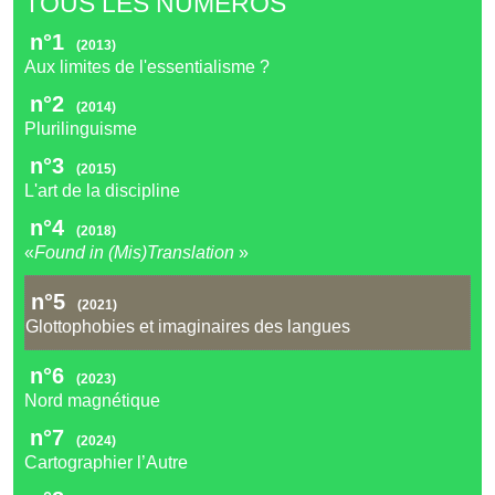
TOUS LES NUMÉROS
n°1
(2013)
Aux limites de l'essentialisme ?
n°2
(2014)
Plurilinguisme
n°3
(2015)
L'art de la discipline
n°4
(2018)
«
Found in (Mis)Translation
»
n°5
(2021)
Glottophobies et imaginaires des langues
n°6
(2023)
Nord magnétique
n°7
(2024)
Cartographier l’Autre