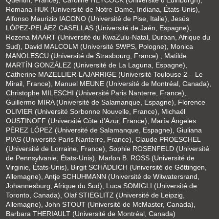
Romana HUK (Université de Notre Dame, Indiana, États-Unis),
Alfonso Maurizio IACONO (Université de Pise, Italie), Jesús
LÓPEZ-PELÁEZ CASELLAS (Université de Jaén, Espagne),
Rozena MAART (Université du KwaZulu-Natal, Durban, Afrique du
Sud), David MALCOLM (Université SWPS, Pologne), Monica
MANOLESCU (Université de Strasbourg, France) , Matilde
MARTÍN GONZÁLEZ (Université de La Laguna, Espagne),
Catherine MAZELLIER-LAJARRIGE (Université Toulouse 2 – Le
Mirail, France), Manuel MEUNE (Université de Montréal, Canada),
Christophe MILESCHI (Université Paris Nanterre, France),
Guillermo MIRA (Université de Salamanque, Espagne), Florence
OLIVIER (Université Sorbonne Nouvelle, France), Michaël
OUSTINOFF (Université Côte d’Azur, France), María Ángeles
PÉREZ LÓPEZ (Université de Salamanque, Espagne), Giuliana
PIAS (Université Paris Nanterre, France), Claude PROESCHEL
(Université de Lorraine, France), Sophie ROSENFELD (Université
de Pennsylvanie, États-Unis), Marlon B. ROSS (Université de
Virginie, États-Unis), Birgit SCHÄDLICH (Université de Göttingen,
Allemagne), Antje SCHUHMANN (Université de Witwatersrand,
Johannesburg, Afrique du Sud), Luca SOMIGLI (Université de
Toronto, Canada), Olaf STIEGLITZ (Université de Leipzig,
Allemagne), John STOUT (Université de McMaster, Canada),
Barbara THERIAULT (Université de Montréal, Canada)