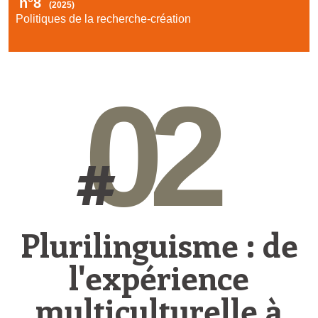
n°8
(2025)
Politiques de la recherche-création
02
#
Plurilinguisme : de
l'expérience
multiculturelle à