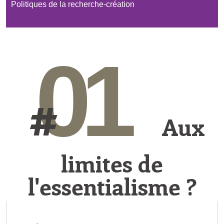
Politiques de la recherche-création
01
#
Aux
limites de
l'essentialisme ?