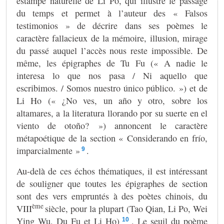
estampe naturelle de Li Po, qui illustre le passage
du temps et permet à l’auteur des « Falsos
testimonios » de décrire dans ses poèmes le
caractère fallacieux de la mémoire, illusion, mirage
du passé auquel l’accès nous reste impossible. De
même, les épigraphes de Tu Fu (« A nadie le
interesa lo que nos pasa / Ni aquello que
escribimos. / Somos nuestro único público. ») et de
Li Ho (« ¿No ves, un año y otro, sobre los
altamares, a la literatura llorando por su suerte en el
viento de otoño? ») annoncent le caractère
métapoétique de la section « Considerando en frío,
imparcialmente »
.
9
Au-delà de ces échos thématiques, il est intéressant
de souligner que toutes les épigraphes de section
sont des vers empruntés à des poètes chinois, du
ème
VIII
siècle, pour la plupart (Tao Qian, Li Po, Wei
Ying Wu, Du Fu et Li Ho)
. Le seuil du poème
10