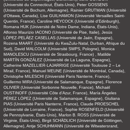
(Université du Connecticut, États-Unis), Peter GOSSENS
(Université de Bochum, Allemagne), Rainier GRUTMAN (Université
d’Ottawa, Canada), Lise GUILHAMON (Université Versailles Saint-
Quentin, France), Caroline HEYCOCK (Université d’Edinburgh),
Romana HUK (Université de Notre Dame, Indiana, États-Unis),
Alfonso Maurizio IACONO (Université de Pise, Italie), Jesús
LÓPEZ-PELÁEZ CASELLAS (Université de Jaén, Espagne),
Rozena MAART (Université du KwaZulu-Natal, Durban, Afrique du
Sud), David MALCOLM (Université SWPS, Pologne), Monica
MANOLESCU (Université de Strasbourg, France) , Matilde
MARTÍN GONZÁLEZ (Université de La Laguna, Espagne),
Catherine MAZELLIER-LAJARRIGE (Université Toulouse 2 – Le
Mirail, France), Manuel MEUNE (Université de Montréal, Canada),
Christophe MILESCHI (Université Paris Nanterre, France),
Guillermo MIRA (Université de Salamanque, Espagne), Florence
OLIVIER (Université Sorbonne Nouvelle, France), Michaël
OUSTINOFF (Université Côte d’Azur, France), María Ángeles
PÉREZ LÓPEZ (Université de Salamanque, Espagne), Giuliana
PIAS (Université Paris Nanterre, France), Claude PROESCHEL
(Université de Lorraine, France), Sophie ROSENFELD (Université
de Pennsylvanie, États-Unis), Marlon B. ROSS (Université de
Virginie, États-Unis), Birgit SCHÄDLICH (Université de Göttingen,
Allemagne), Antje SCHUHMANN (Université de Witwatersrand,