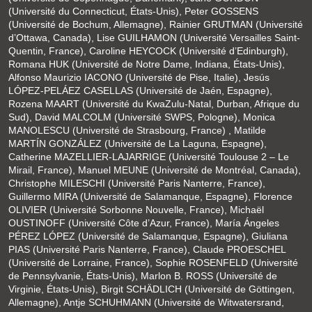
(Université du Connecticut, États-Unis), Peter GOSSENS
(Université de Bochum, Allemagne), Rainier GRUTMAN (Université
d’Ottawa, Canada), Lise GUILHAMON (Université Versailles Saint-
Quentin, France), Caroline HEYCOCK (Université d’Edinburgh),
Romana HUK (Université de Notre Dame, Indiana, États-Unis),
Alfonso Maurizio IACONO (Université de Pise, Italie), Jesús
LÓPEZ-PELÁEZ CASELLAS (Université de Jaén, Espagne),
Rozena MAART (Université du KwaZulu-Natal, Durban, Afrique du
Sud), David MALCOLM (Université SWPS, Pologne), Monica
MANOLESCU (Université de Strasbourg, France) , Matilde
MARTÍN GONZÁLEZ (Université de La Laguna, Espagne),
Catherine MAZELLIER-LAJARRIGE (Université Toulouse 2 – Le
Mirail, France), Manuel MEUNE (Université de Montréal, Canada),
Christophe MILESCHI (Université Paris Nanterre, France),
Guillermo MIRA (Université de Salamanque, Espagne), Florence
OLIVIER (Université Sorbonne Nouvelle, France), Michaël
OUSTINOFF (Université Côte d’Azur, France), María Ángeles
PÉREZ LÓPEZ (Université de Salamanque, Espagne), Giuliana
PIAS (Université Paris Nanterre, France), Claude PROESCHEL
(Université de Lorraine, France), Sophie ROSENFELD (Université
de Pennsylvanie, États-Unis), Marlon B. ROSS (Université de
Virginie, États-Unis), Birgit SCHÄDLICH (Université de Göttingen,
Allemagne), Antje SCHUHMANN (Université de Witwatersrand,