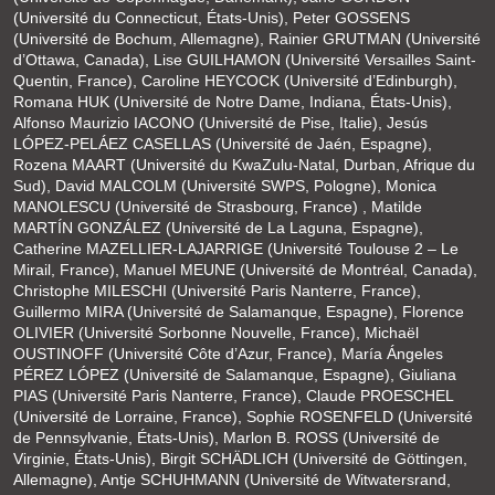
(Université du Connecticut, États-Unis), Peter GOSSENS
(Université de Bochum, Allemagne), Rainier GRUTMAN (Université
d’Ottawa, Canada), Lise GUILHAMON (Université Versailles Saint-
Quentin, France), Caroline HEYCOCK (Université d’Edinburgh),
Romana HUK (Université de Notre Dame, Indiana, États-Unis),
Alfonso Maurizio IACONO (Université de Pise, Italie), Jesús
LÓPEZ-PELÁEZ CASELLAS (Université de Jaén, Espagne),
Rozena MAART (Université du KwaZulu-Natal, Durban, Afrique du
Sud), David MALCOLM (Université SWPS, Pologne), Monica
MANOLESCU (Université de Strasbourg, France) , Matilde
MARTÍN GONZÁLEZ (Université de La Laguna, Espagne),
Catherine MAZELLIER-LAJARRIGE (Université Toulouse 2 – Le
Mirail, France), Manuel MEUNE (Université de Montréal, Canada),
Christophe MILESCHI (Université Paris Nanterre, France),
Guillermo MIRA (Université de Salamanque, Espagne), Florence
OLIVIER (Université Sorbonne Nouvelle, France), Michaël
OUSTINOFF (Université Côte d’Azur, France), María Ángeles
PÉREZ LÓPEZ (Université de Salamanque, Espagne), Giuliana
PIAS (Université Paris Nanterre, France), Claude PROESCHEL
(Université de Lorraine, France), Sophie ROSENFELD (Université
de Pennsylvanie, États-Unis), Marlon B. ROSS (Université de
Virginie, États-Unis), Birgit SCHÄDLICH (Université de Göttingen,
Allemagne), Antje SCHUHMANN (Université de Witwatersrand,