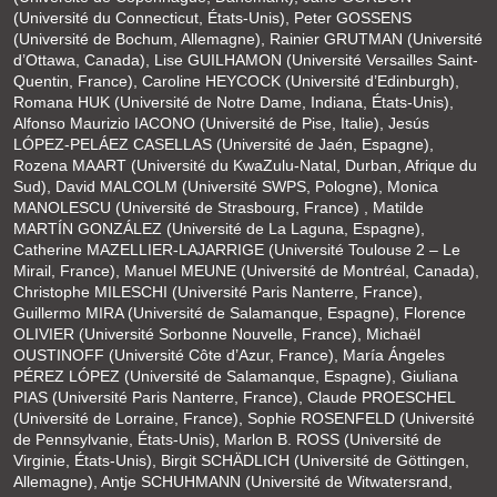
(Université du Connecticut, États-Unis), Peter GOSSENS
(Université de Bochum, Allemagne), Rainier GRUTMAN (Université
d’Ottawa, Canada), Lise GUILHAMON (Université Versailles Saint-
Quentin, France), Caroline HEYCOCK (Université d’Edinburgh),
Romana HUK (Université de Notre Dame, Indiana, États-Unis),
Alfonso Maurizio IACONO (Université de Pise, Italie), Jesús
LÓPEZ-PELÁEZ CASELLAS (Université de Jaén, Espagne),
Rozena MAART (Université du KwaZulu-Natal, Durban, Afrique du
Sud), David MALCOLM (Université SWPS, Pologne), Monica
MANOLESCU (Université de Strasbourg, France) , Matilde
MARTÍN GONZÁLEZ (Université de La Laguna, Espagne),
Catherine MAZELLIER-LAJARRIGE (Université Toulouse 2 – Le
Mirail, France), Manuel MEUNE (Université de Montréal, Canada),
Christophe MILESCHI (Université Paris Nanterre, France),
Guillermo MIRA (Université de Salamanque, Espagne), Florence
OLIVIER (Université Sorbonne Nouvelle, France), Michaël
OUSTINOFF (Université Côte d’Azur, France), María Ángeles
PÉREZ LÓPEZ (Université de Salamanque, Espagne), Giuliana
PIAS (Université Paris Nanterre, France), Claude PROESCHEL
(Université de Lorraine, France), Sophie ROSENFELD (Université
de Pennsylvanie, États-Unis), Marlon B. ROSS (Université de
Virginie, États-Unis), Birgit SCHÄDLICH (Université de Göttingen,
Allemagne), Antje SCHUHMANN (Université de Witwatersrand,