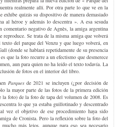
 y mientras prepara la nueva edición de « Parque del
entra realmente allí. Por otra parte lo que ve en la
ue exhibe quizás su dispositivo de manera demasiado
tina al héroe y además lo descentra ». A esa sesuda
 un comentario negativo de Agnès, la amiga argentina
e reproduce. Se trata de la misma amiga que volverá
l texto del parque del Venzu y que luego volverá, en
 Gall (donde se hablará repetidamente de su presencia
 es que la foto recurre a un efectismo que desmerece
umen, aun para quien no ha leído el texto todavía. La
usión de fotos en el interior del libro.
umen
Parques
de 2021 se incluyen (¿por decisión de
lo la mayor parte de las fotos de la primera edición
e la foto) de la foto de tapa del volumen de 2008. Es
descentra lo que ya estaba guillotinado y descentrado
l vez el objetivo de ese procedimiento haya sido
amiga de Cronista. Pero la reflexión sobre la foto del
 mucho más lejos, aunque para eso sea necesario