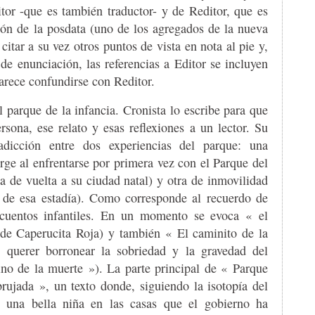
or -que es también traductor- y de Reditor, que es
xión de la posdata (uno de los agregados de la nueva
 citar a su vez otros puntos de vista en nota al pie y,
de enunciación, las referencias a Editor se incluyen
parece confundirse con Reditor.
l parque de la infancia. Cronista lo escribe para que
rsona, ese relato y esas reflexiones a un lector. Su
adicción entre dos experiencias del parque: una
rge al enfrentarse por primera vez con el Parque del
a de vuelta a su ciudad natal) y otra de inmovilidad
al de esa estadía). Como corresponde al recuerdo de
 cuentos infantiles. En un momento se evoca « el
de Caperucita Roja) y también « El caminito de la
 querer borronear la sobriedad y la gravedad del
mino de la muerte »). La parte principal de « Parque
jada », un texto donde, siguiendo la isotopía del
e una bella niña en las casas que el gobierno ha