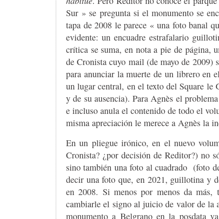
habitué
. Pero Reditor no conoce el parque
Sur » se pregunta si el monumento se encu
tapa de 2008 le parece « una foto banal q
evidente: un encuadre estrafalario guillo
crítica se suma, en nota a pie de página,
de Cronista cuyo mail (de mayo de 2009) s
para anunciar la muerte de un librero en e
un lugar central, en el texto del Square le
y de su ausencia). Para Agnès el problema
e incluso anula el contenido de todo el vol
misma apreciación le merece a Agnès la incl
En un pliegue irónico, en el nuevo vol
Cronista? ¿por decisión de Reditor?) no só
sino también una foto al cuadrado
(foto d
decir una foto que, en 2021, guillotina y 
en 2008. Si menos por menos da más, ta
cambiarle el signo al juicio de valor de la 
monumento a Belgrano en la posdata va